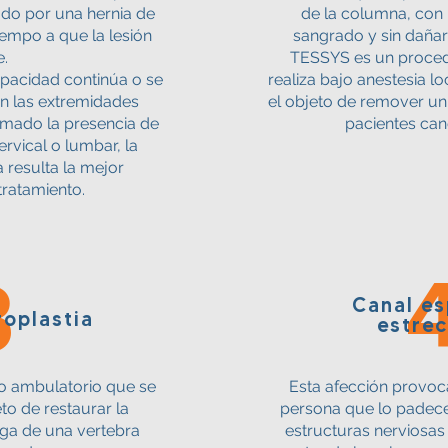
ado por una hernia de
de la columna, con
iempo a que la lesión
sangrado y sin dañar 
e.
TESSYS es un proced
apacidad continúa o se
realiza bajo anestesia l
en las extremidades
el objeto de remover un
rmado la presencia de
pacientes can
rvical o lumbar, la
 resulta la mejor
tratamiento.
3
Canal es
roplastia
estre
o ambulatorio que se
Esta afección provoca
to de restaurar la
persona que lo padece
ga de una vertebra
estructuras nerviosas