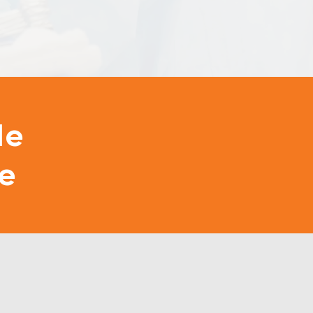
le
le