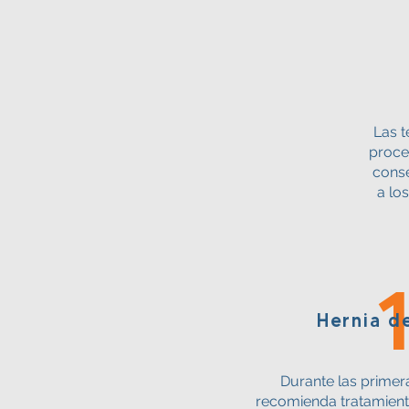
Las t
proce
conse
a lo
Hernia d
Durante las prime
recomienda tratamien