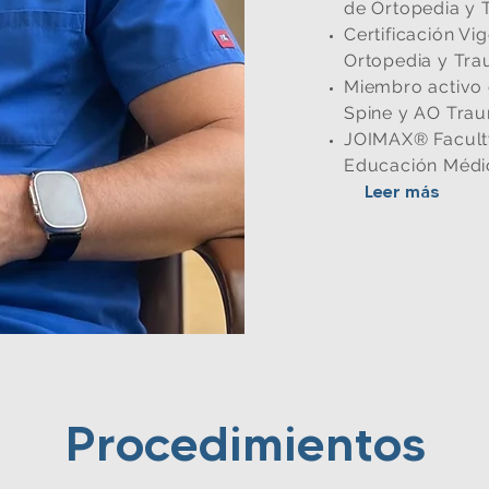
de Ortopedia y 
Certificación Vi
Ortopedia y Tra
Miembro activo 
Spine y AO Tra
JOIMAX® Faculty
Educación Médic
Leer más
Procedimientos