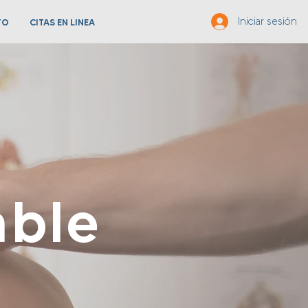
Iniciar sesión
TO
CITAS EN LINEA
able