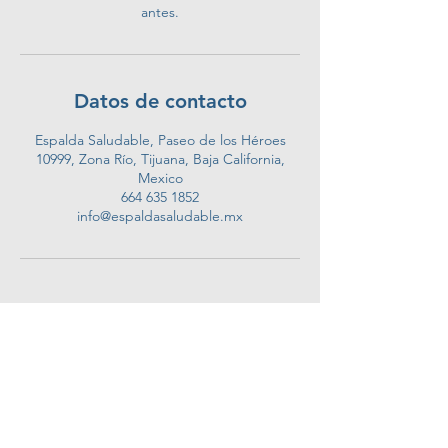
antes.
Datos de contacto
Espalda Saludable, Paseo de los Héroes
10999, Zona Río, Tijuana, Baja California,
Mexico
664 635 1852
info@espaldasaludable.mx
Espalda Saludable
info@espaldasaludable.mx
(664) 635 1852