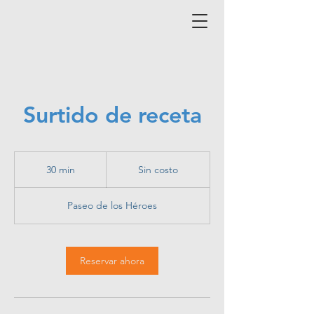
Surtido de receta
Sin
costo
30 min
3
Sin costo
0
Paseo de los Héroes
m
i
n
Reservar ahora